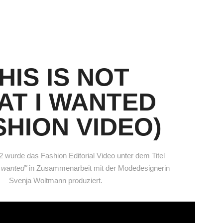
HIS IS NOT
AT I WANTED
SHION VIDEO)
wurde das Fashion Editorial Video unter dem Titel
I wanted"
in Zusammenarbeit mit der Modedesignerin
Svenja Woltmann produziert.