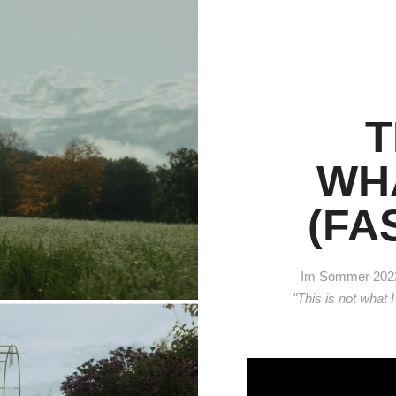
T
WH
(FA
Im Sommer 2022 
"This is not what 